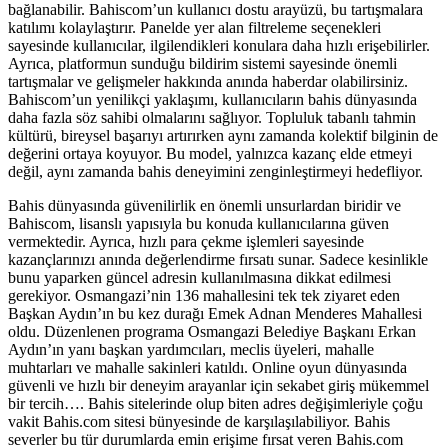
bağlanabilir. Bahiscom’un kullanıcı dostu arayüzü, bu tartışmalara
katılımı kolaylaştırır. Panelde yer alan filtreleme seçenekleri
sayesinde kullanıcılar, ilgilendikleri konulara daha hızlı erişebilirler.
Ayrıca, platformun sunduğu bildirim sistemi sayesinde önemli
tartışmalar ve gelişmeler hakkında anında haberdar olabilirsiniz.
Bahiscom’un yenilikçi yaklaşımı, kullanıcıların bahis dünyasında
daha fazla söz sahibi olmalarını sağlıyor. Topluluk tabanlı tahmin
kültürü, bireysel başarıyı artırırken aynı zamanda kolektif bilginin de
değerini ortaya koyuyor. Bu model, yalnızca kazanç elde etmeyi
değil, aynı zamanda bahis deneyimini zenginleştirmeyi hedefliyor.
Bahis dünyasında güvenilirlik en önemli unsurlardan biridir ve
Bahiscom, lisanslı yapısıyla bu konuda kullanıcılarına güven
vermektedir. Ayrıca, hızlı para çekme işlemleri sayesinde
kazançlarınızı anında değerlendirme fırsatı sunar. Sadece kesinlikle
bunu yaparken güncel adresin kullanılmasına dikkat edilmesi
gerekiyor. Osmangazi’nin 136 mahallesini tek tek ziyaret eden
Başkan Aydın’ın bu kez durağı Emek Adnan Menderes Mahallesi
oldu. Düzenlenen programa Osmangazi Belediye Başkanı Erkan
Aydın’ın yanı başkan yardımcıları, meclis üyeleri, mahalle
muhtarları ve mahalle sakinleri katıldı. Online oyun dünyasında
güvenli ve hızlı bir deneyim arayanlar için sekabet giriş mükemmel
bir tercih…. Bahis sitelerinde olup biten adres değişimleriyle çoğu
vakit Bahis.com sitesi bünyesinde de karşılaşılabiliyor. Bahis
severler bu tür durumlarda emin erişime fırsat veren Bahis.com