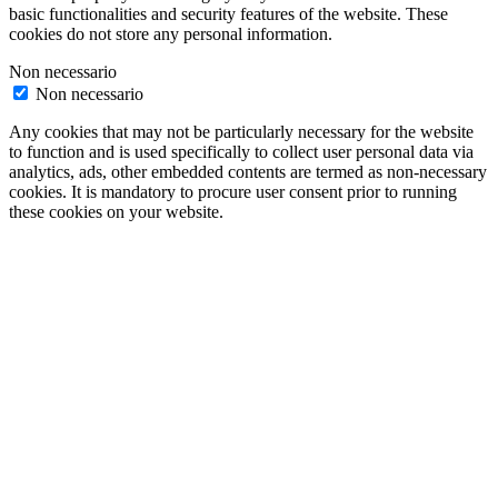
basic functionalities and security features of the website. These
cookies do not store any personal information.
Non necessario
Non necessario
Any cookies that may not be particularly necessary for the website
to function and is used specifically to collect user personal data via
analytics, ads, other embedded contents are termed as non-necessary
cookies. It is mandatory to procure user consent prior to running
these cookies on your website.