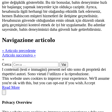
göre değişiklik gösterebilir. Bu tür bonuslar, bahis deneyimine hızlı
bir başlangıç yapmak isteyenler için oldukça caziptir. Ayrıca,
hesabınızla ilgili herhangi bir olağandışı etkinlik fark ederseniz,
hemen Bahiscom müşteri hizmetleri ile iletişime geçmelisiniz.
Hesabınızın güvende olduğundan emin olmak için düzenli olarak
giriş geçmişinizi kontrol etmek de iyi bir uygulamadır. Bu adımlar
sayesinde, bahis deneyiminizi daha güvenli hale getirebilirsiniz.
Navigazione articolo
« Articolo precedente
Articolo successivo »
+
Cerca
I contenuti (testi e immagini) presenti nel sito sono di proprietà dei
rispettivi autori. Sono vietati l’utilizzo e la riproduzione.
This website uses cookies to improve your experience. We'll assume
you're ok with this, but you can opt-out if you wish.
Accept
Read More
Privacy Overview