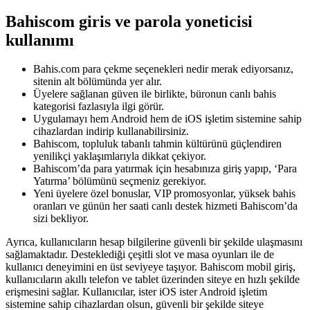
Bahiscom giris ve parola yoneticisi
kullanımı
Bahis.com para çekme seçenekleri nedir merak ediyorsanız,
sitenin alt bölümünda yer alır.
Üyelere sağlanan güven ile birlikte, büronun canlı bahis
kategorisi fazlasıyla ilgi görür.
Uygulamayı hem Android hem de iOS işletim sistemine sahip
cihazlardan indirip kullanabilirsiniz.
Bahiscom, topluluk tabanlı tahmin kültürünü güçlendiren
yenilikçi yaklaşımlarıyla dikkat çekiyor.
Bahiscom’da para yatırmak için hesabınıza giriş yapıp, ‘Para
Yatırma’ bölümünü seçmeniz gerekiyor.
Yeni üyelere özel bonuslar, VIP promosyonlar, yüksek bahis
oranları ve günün her saati canlı destek hizmeti Bahiscom’da
sizi bekliyor.
Ayrıca, kullanıcıların hesap bilgilerine güvenli bir şekilde ulaşmasını
sağlamaktadır. Desteklediği çeşitli slot ve masa oyunları ile de
kullanıcı deneyimini en üst seviyeye taşıyor. Bahiscom mobil giriş,
kullanıcıların akıllı telefon ve tablet üzerinden siteye en hızlı şekilde
erişmesini sağlar. Kullanıcılar, ister iOS ister Android işletim
sistemine sahip cihazlardan olsun, güvenli bir şekilde siteye