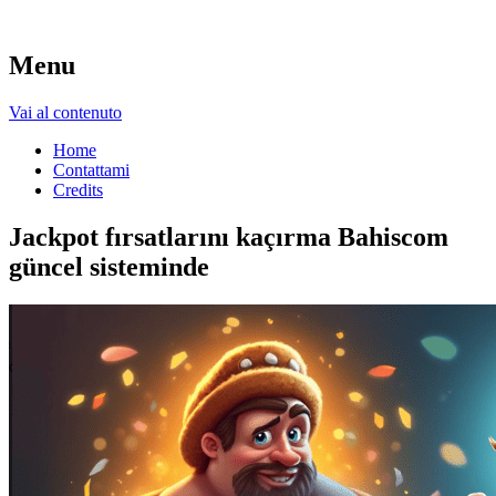
Psicolola per la famiglia
Menu
Dott.ssa MARTA FRANCI
Psicologa, Psicoterapeuta,
Vai al contenuto
Dottore di Ricerca
Home
Contattami
Credits
Jackpot fırsatlarını kaçırma Bahiscom
güncel sisteminde